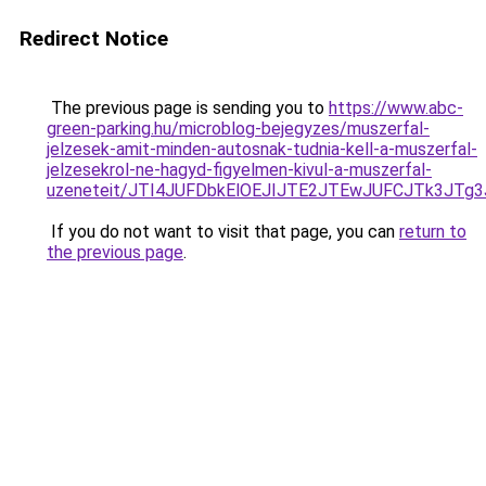
Redirect Notice
The previous page is sending you to
https://www.abc-
green-parking.hu/microblog-bejegyzes/muszerfal-
jelzesek-amit-minden-autosnak-tudnia-kell-a-muszerfal-
jelzesekrol-ne-hagyd-figyelmen-kivul-a-muszerfal-
uzeneteit/JTI4JUFDbkElOEJIJTE2JTEwJUFCJTk3JT
If you do not want to visit that page, you can
return to
the previous page
.