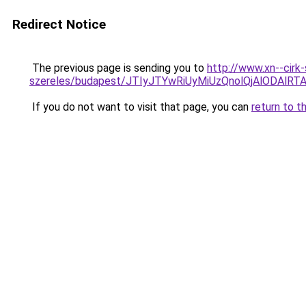
Redirect Notice
The previous page is sending you to
http://www.xn--cirk
szereles/budapest/JTIyJTYwRiUyMiUzQnolQjAlODA
If you do not want to visit that page, you can
return to t