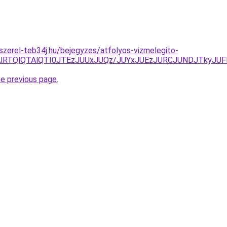
-szerel-teb34j.hu/bejegyzes/atfolyos-vizmelegito-
lRTAlRTQlQTAlQTI0JTEzJUUxJUQz/JUYxJUEzJURCJUNDJTkyJ
he previous page
.