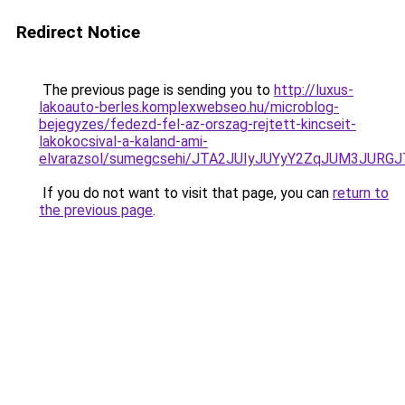
Redirect Notice
The previous page is sending you to
http://luxus-
lakoauto-berles.komplexwebseo.hu/microblog-
bejegyzes/fedezd-fel-az-orszag-rejtett-kincseit-
lakokocsival-a-kaland-ami-
elvarazsol/sumegcsehi/JTA2JUIyJUYyY2ZqJUM3J
If you do not want to visit that page, you can
return to
the previous page
.