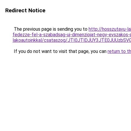
Redirect Notice
The previous page is sending you to
http://hosszutavu-
fedezze-fel-a-szabadsag-uj-dimenziojat-negy-evszakos
lakoautoinkkal/csataszog/JTI0JTlDJUY3JTE0JUU
If you do not want to visit that page, you can
return to t