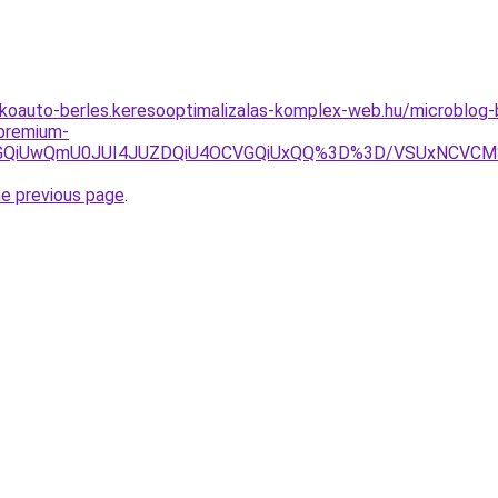
lakoauto-berles.keresooptimalizalas-komplex-web.hu/microblo
-premium-
zbSVGQiUwQmU0JUI4JUZDQiU4OCVGQiUxQQ%3D%3D/VSUxNCV
he previous page
.