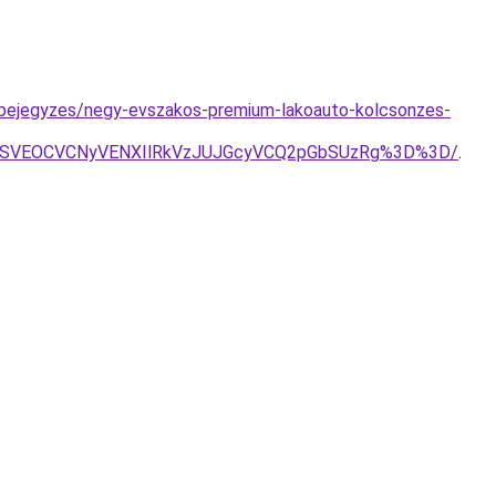
g-bejegyzes/negy-evszakos-premium-lakoauto-kolcsonzes-
CMSVEOCVCNyVENXIlRkVzJUJGcyVCQ2pGbSUzRg%3D%3D/
.